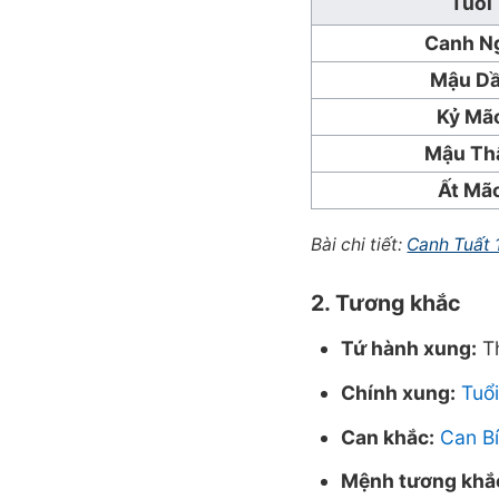
Tuổi
Canh N
Mậu D
Kỷ Mã
Mậu Th
Ất Mã
Bài chi tiết:
Canh Tuất 
2. Tương khắc
Tứ hành xung:
Th
Chính xung:
Tuổi
Can khắc:
Can B
Mệnh tương khắ