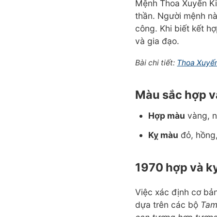
Mệnh Thoa Xuyến Kim 
thần. Người mệnh nà
công. Khi biết kết h
và gia đạo.
Bài chi tiết:
Thoa Xuyến
Màu sắc hợp và
Hợp màu
vàng, n
Kỵ màu
đỏ, hồng,
1970 hợp và kỵ
Việc xác định cơ bả
dựa trên các bộ
Tam