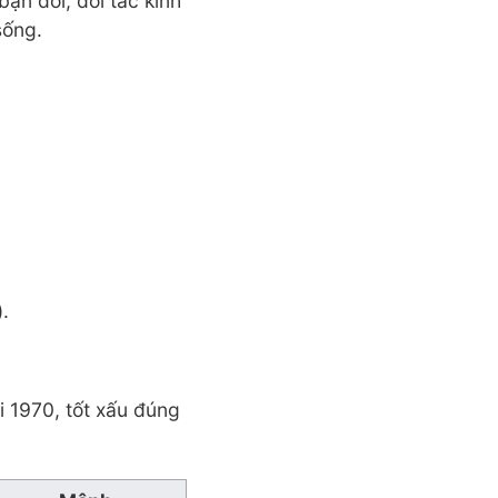
bạn đời, đối tác kinh
sống.
.
i 1970, tốt xấu đúng