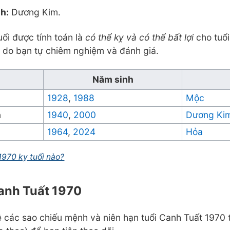
h:
Dương Kim.
uổi được tính toán là
có thể kỵ và có thể bất lợi
cho tuổi
à do bạn tự chiêm nghiệm và đánh giá.
Năm sinh
1928
,
1988
Mộc
n
1940
,
2000
Dương Ki
1964
,
2024
Hỏa
1970 kỵ tuổi nào?
Canh Tuất 1970
kê các sao chiếu mệnh và niên hạn tuổi Canh Tuất 1970