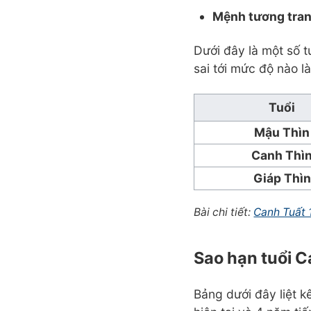
Mệnh tương tran
Dưới đây là một số t
sai tới mức độ nào l
Tuổi
Mậu Thìn
Canh Thì
Giáp Thìn
Bài chi tiết:
Canh Tuất 
Sao hạn tuổi 
Bảng dưới đây liệt 