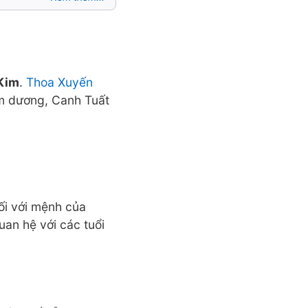
Kim
.
Thoa Xuyến
âm dương, Canh Tuất
đối với mệnh của
an hệ với các tuổi