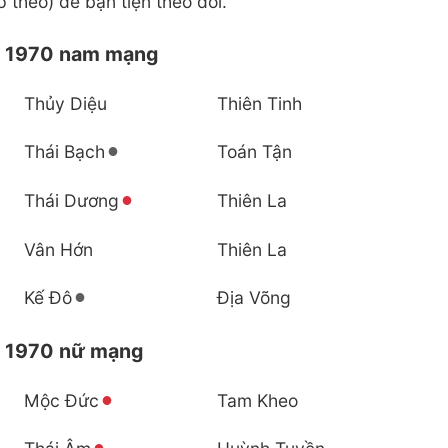
p theo) để bạn tiện theo dõi.
ổi 1970 nam mạng
Thủy Diệu
Thiên Tinh
Thái Bạch
Toán Tận
Thái Dương
Thiên La
Vân Hớn
Thiên La
Kế Đô
Địa Võng
i 1970 nữ mạng
Mộc Đức
Tam Kheo