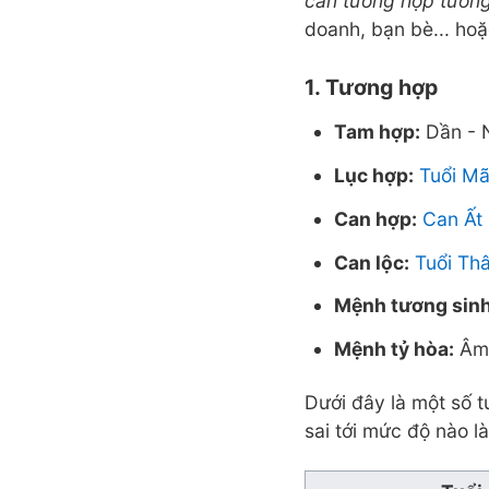
can tương hợp tươn
doanh, bạn bè... ho
1. Tương hợp
Tam hợp:
Dần - N
Lục hợp:
Tuổi M
Can hợp:
Can Ất
Can lộc:
Tuổi Th
Mệnh tương sinh
Mệnh tỷ hòa:
Âm 
Dưới đây là một số t
sai tới mức độ nào l