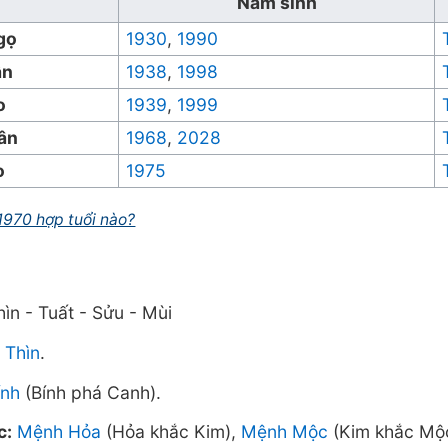
Năm sinh
gọ
1930
,
1990
ần
1938
,
1998
o
1939
,
1999
ân
1968
,
2028
o
1975
1970 hợp tuổi nào?
ìn - Tuất - Sửu - Mùi
 Thìn
.
ính
(Bính phá Canh).
c:
Mệnh Hỏa
(Hỏa khắc Kim),
Mệnh Mộc
(Kim khắc Mộc