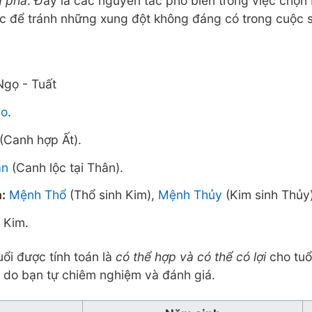
g phá
. Đây là các nguyên tắc phổ biến trong việc chọn 
ặc để tránh những xung đột không đáng có trong cuộc 
gọ - Tuất
ão
.
(Canh hợp Ất).
ân
(Canh lộc tại Thân).
:
Mệnh Thổ
(Thổ sinh Kim),
Mệnh Thủy
(Kim sinh Thủy)
Kim.
uổi được tính toán là
có thể hợp và có thể có lợi
cho tuổ
à do bạn tự chiêm nghiệm và đánh giá.