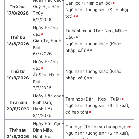
Ngày Hắc đạo
Can lộc (Thiên can lộc)
Thứ hai
Quý Hợi, Hành
Ngũ hành tương sinh (Sinh nhập,
17/8/2026
Thủy
tốt)
5/7/2026
Ngày Hoàng
Tứ hành xung (Tý - Ngọ, Mão -
đạo
Thứ ba
Dậu)
Giáp Tý, Hành
18/8/2026
Ngũ hành tương khắc (Khắc
Kim
nhập, xấu)
6/7/2026
Ngày Hoàng
đạo
Thứ tư
Ngũ hành tương khắc (Khắc
Ất Sửu, Hành
19/8/2026
nhập, xấu)
Kim
7/7/2026
Ngày Hắc đạo
Tam hợp (Dần - Ngọ - Tuất)
Thứ năm
Bính Dần,
Ngũ hành tương sinh (Sinh xuất,
20/8/2026
Hành Hỏa
có hao tổn)
8/7/2026
Ngày Hắc đạo
Can hợp (Thiên can tương hợp)
Thứ sáu
Đinh Mão,
Ngũ hành tương sinh (Sinh xuất,
21/8/2026
Hành Hỏa