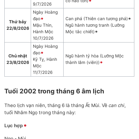
có hao tổn)
9/7/2026
Ngày Hoàng
đạo
Can phá (Thiên can tương phá)
Thứ bảy
Mậu Thìn,
Ngũ hành tương tranh (Lưỡng
22/8/2026
Hành Mộc
Mộc tắc chiết)
10/7/2026
Ngày Hoàng
đạo
Chủ nhật
Ngũ hành tỷ hòa (Lưỡng Mộc
Kỷ Tỵ, Hành
23/8/2026
thành lâm (viên))
Mộc
11/7/2026
Tuổi 2002 trong tháng 6 âm lịch
Theo lịch vạn niên, tháng 6 là tháng Ất Mùi. Về
can chi
,
tuổi Nhâm Ngọ trong tháng này:
Lục hợp
Ngọ - Mùi