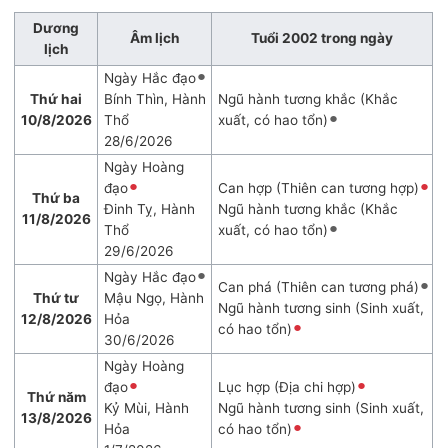
Dương
Âm lịch
Tuổi 2002 trong ngày
lịch
Ngày Hắc đạo
Thứ hai
Bính Thìn, Hành
Ngũ hành tương khắc (Khắc
10/8/2026
Thổ
xuất, có hao tổn)
28/6/2026
Ngày Hoàng
đạo
Can hợp (Thiên can tương hợp)
Thứ ba
Đinh Tỵ, Hành
Ngũ hành tương khắc (Khắc
11/8/2026
Thổ
xuất, có hao tổn)
29/6/2026
Ngày Hắc đạo
Can phá (Thiên can tương phá)
Thứ tư
Mậu Ngọ, Hành
Ngũ hành tương sinh (Sinh xuất,
12/8/2026
Hỏa
có hao tổn)
30/6/2026
Ngày Hoàng
đạo
Lục hợp (Địa chi hợp)
Thứ năm
Kỷ Mùi, Hành
Ngũ hành tương sinh (Sinh xuất,
13/8/2026
Hỏa
có hao tổn)