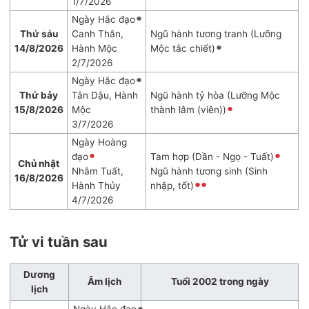
1/7/2026
Ngày Hắc đạo
Thứ sáu
Canh Thân,
Ngũ hành tương tranh (Lưỡng
14/8/2026
Hành Mộc
Mộc tắc chiết)
2/7/2026
Ngày Hắc đạo
Thứ bảy
Tân Dậu, Hành
Ngũ hành tỷ hòa (Lưỡng Mộc
15/8/2026
Mộc
thành lâm (viên))
3/7/2026
Ngày Hoàng
đạo
Tam hợp (Dần - Ngọ - Tuất)
Chủ nhật
Nhâm Tuất,
Ngũ hành tương sinh (Sinh
16/8/2026
Hành Thủy
nhập, tốt)
4/7/2026
Tử vi tuần sau
Dương
Âm lịch
Tuổi 2002 trong ngày
lịch