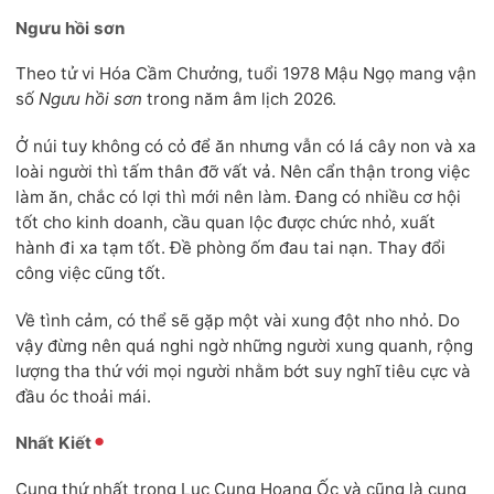
Ngưu hồi sơn
Theo tử vi Hóa Cầm Chưởng, tuổi 1978 Mậu Ngọ mang vận
số
Ngưu hồi sơn
trong năm âm lịch 2026.
Ở núi tuy không có cỏ để ăn nhưng vẫn có lá cây non và xa
loài người thì tấm thân đỡ vất vả. Nên cẩn thận trong việc
làm ăn, chắc có lợi thì mới nên làm. Đang có nhiều cơ hội
tốt cho kinh doanh, cầu quan lộc được chức nhỏ, xuất
hành đi xa tạm tốt. Đề phòng ốm đau tai nạn. Thay đổi
công việc cũng tốt.
Về tình cảm, có thể sẽ gặp một vài xung đột nho nhỏ. Do
vậy đừng nên quá nghi ngờ những người xung quanh, rộng
lượng tha thứ với mọi người nhằm bớt suy nghĩ tiêu cực và
đầu óc thoải mái.
Nhất Kiết
Cung thứ nhất trong Lục Cung Hoang Ốc và cũng là cung