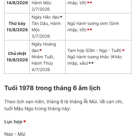
14/8/2026
Hành Mộc
nhập, tốt)
2/7/2026
Ngày Hắc đạo
Thứ bảy
Tân Dậu, Hành
Ngũ hành tương sinh (Sinh
15/8/2026
Mộc
nhập, tốt)
3/7/2026
Ngày Hoàng
đạo
Tam hợp (Dần - Ngọ - Tuất)
Chủ nhật
Nhâm Tuất,
Ngũ hành tương khắc (Khắc
16/8/2026
Hành Thủy
nhập, xấu)
4/7/2026
Tuổi 1978 trong tháng 6 âm lịch
Theo lịch vạn niên, tháng 6 là tháng Ất Mùi. Về
can chi
,
tuổi Mậu Ngọ trong tháng này:
Lục hợp
Ngọ - Mùi