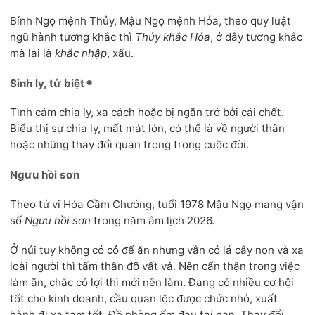
Bính Ngọ mệnh Thủy, Mậu Ngọ mệnh Hỏa, theo quy luật
ngũ hành tương khắc thì
Thủy khắc Hỏa
, ở đây tương khắc
mà lại là
khắc nhập
, xấu.
Sinh ly, tử biệt
Tình cảm chia ly, xa cách hoặc bị ngăn trở bởi cái chết.
Biểu thị sự chia ly, mất mát lớn, có thể là về người thân
hoặc những thay đổi quan trọng trong cuộc đời.
Ngưu hồi sơn
Theo tử vi Hóa Cầm Chưởng, tuổi 1978 Mậu Ngọ mang vận
số
Ngưu hồi sơn
trong năm âm lịch 2026.
Ở núi tuy không có cỏ để ăn nhưng vẫn có lá cây non và xa
loài người thì tấm thân đỡ vất vả. Nên cẩn thận trong việc
làm ăn, chắc có lợi thì mới nên làm. Đang có nhiều cơ hội
tốt cho kinh doanh, cầu quan lộc được chức nhỏ, xuất
hành đi xa tạm tốt. Đề phòng ốm đau tai nạn. Thay đổi