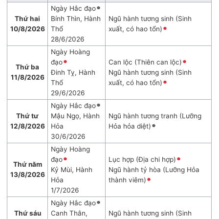
Ngày Hắc đạo
Thứ hai
Bính Thìn, Hành
Ngũ hành tương sinh (Sinh
10/8/2026
Thổ
xuất, có hao tổn)
28/6/2026
Ngày Hoàng
đạo
Can lộc (Thiên can lộc)
Thứ ba
Đinh Tỵ, Hành
Ngũ hành tương sinh (Sinh
11/8/2026
Thổ
xuất, có hao tổn)
29/6/2026
Ngày Hắc đạo
Thứ tư
Mậu Ngọ, Hành
Ngũ hành tương tranh (Lưỡng
12/8/2026
Hỏa
Hỏa hỏa diệt)
30/6/2026
Ngày Hoàng
đạo
Lục hợp (Địa chi hợp)
Thứ năm
Kỷ Mùi, Hành
Ngũ hành tỷ hòa (Lưỡng Hỏa
13/8/2026
Hỏa
thành viêm)
1/7/2026
Ngày Hắc đạo
Thứ sáu
Canh Thân,
Ngũ hành tương sinh (Sinh