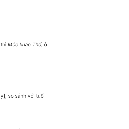
 thì
Mộc khắc Thổ
, ở
], so sánh với tuổi