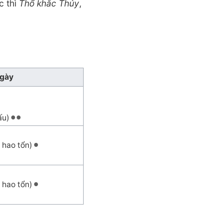
c thì
Thổ khắc Thủy
,
ngày
ấu)
 hao tổn)
 hao tổn)