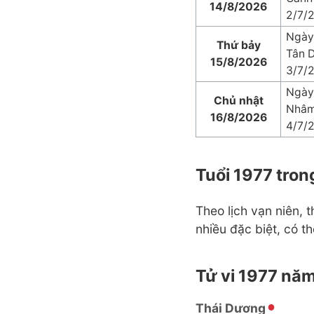
14/8/2026
2/7/
Ngày
Thứ bảy
Tân 
15/8/2026
3/7/
Ngày
Chủ nhật
Nhâm
16/8/2026
4/7/
Tuổi 1977 tron
Theo lịch vạn niên, 
nhiều đặc biệt, có t
Tử vi 1977 n
Thái Dương