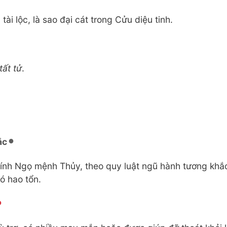
ài lộc, là sao đại cát trong Cửu diệu tinh.
tất tử
.
ắc
ính Ngọ mệnh Thủy, theo quy luật ngũ hành tương khắ
có hao tổn.