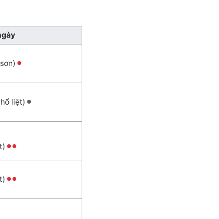
ngày
 sơn)
ổ liệt)
t)
t)