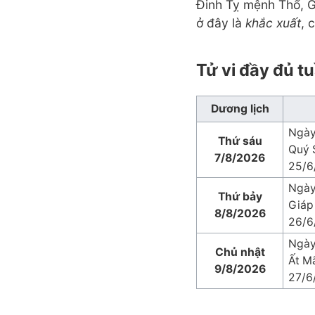
Đinh Tỵ mệnh Thổ, G
ở đây là
khắc xuất
, 
Tử vi đầy đủ t
Dương lịch
Ngày
Thứ sáu
Quý 
7/8/2026
25/6
Ngày
Thứ bảy
Giáp
8/8/2026
26/6
Ngày
Chủ nhật
Ất M
9/8/2026
27/6