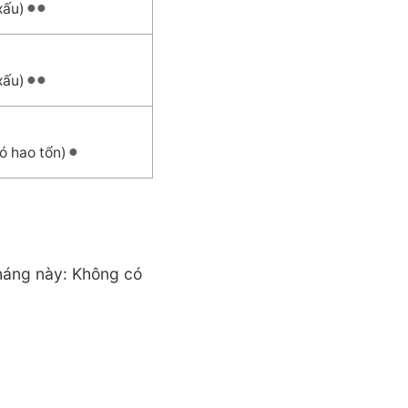
xấu)
xấu)
ó hao tổn)
 tháng này: Không có