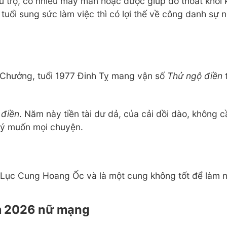
 trợ, có nhiều may mắn hoặc được giúp đỡ thoát khỏi k
tuổi sung sức làm việc thì có lợi thế về công danh sự n
 Chưởng, tuổi 1977 Đinh Tỵ mang vận số
Thử ngộ điền
 điền
. Năm này tiền tài dư dả, của cải dồi dào, không
 ý muốn mọi chuyện.
Lục Cung Hoang Ốc và là một cung không tốt để làm 
m 2026 nữ mạng