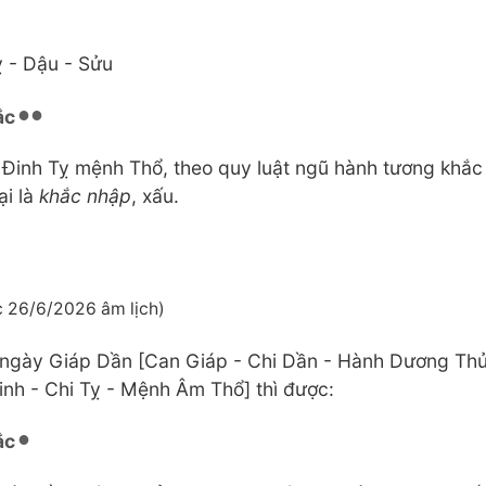
 - Dậu - Sửu
ắc
inh Tỵ mệnh Thổ, theo quy luật ngũ hành tương khắc
ại là
khắc nhập
, xấu.
 26/6/2026 âm lịch)
 ngày Giáp Dần [Can Giáp - Chi Dần - Hành Dương Thủy
inh - Chi Tỵ - Mệnh Âm Thổ] thì được:
ắc